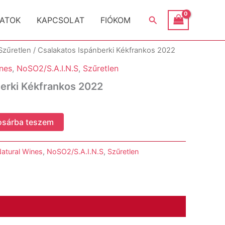
Search
ATOK
KAPCSOLAT
FIÓKOM
Szűretlen
/ Csalakatos Ispánberki Kékfrankos 2022
nes
,
NoSO2/S.A.I.N.S
,
Szűretlen
erki Kékfrankos 2022
osárba teszem
atural Wines
,
NoSO2/S.A.I.N.S
,
Szűretlen