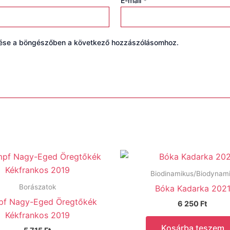
E-mail
*
tése a böngészőben a következő hozzászólásomhoz.
Biodinamikus/Biodynam
Borászatok
Bóka Kadarka 202
pf Nagy-Eged Öregtőkék
6 250
Ft
Kékfrankos 2019
Kosárba teszem