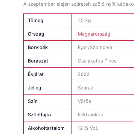
A szeptember elején szüretelt szőlő nyílt kádako
Tömeg
1,5 kg
Ország
Magyarország
Borvidék
Eger/Szomolya
Borászat
Csalakatos Pince
Évjárat
2022
Jelleg
Száraz
Szín
Vörös
Szőlőfajta
Kékfrankos
Alkoholtartalom
12 % Vol.