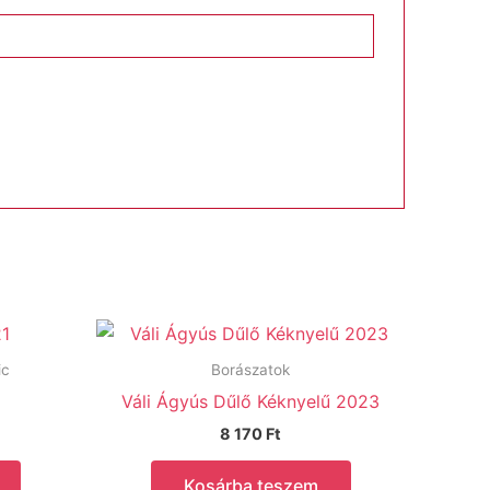
ic
Borászatok
1
Váli Ágyús Dűlő Kéknyelű 2023
8 170
Ft
Kosárba teszem