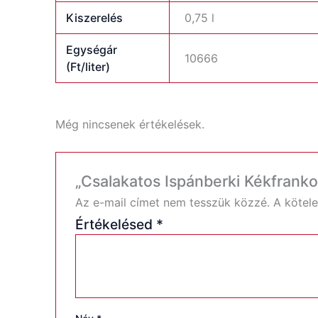
Kiszerelés
0,75 l
Egységár
10666
(Ft/liter)
Még nincsenek értékelések.
„Csalakatos Ispánberki Kékfranko
Az e-mail címet nem tesszük közzé.
A kötel
Értékelésed
*