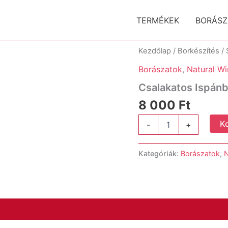
TERMÉKEK
BORÁSZ
Kezdőlap
/
Borkészítés
/
Borászatok
,
Natural Wi
Csalakatos Ispánb
8 000
Ft
Csalakatos
K
-
+
Ispánberki
Kékfrankos
2022
Kategóriák:
Borászatok
,
N
mennyiség
)