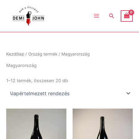
Skip
Demijoh
to
Search
content
n
Kezdőlap
/ Ország termék / Magyarország
Magyarország
1–12 termék, összesen 20 db