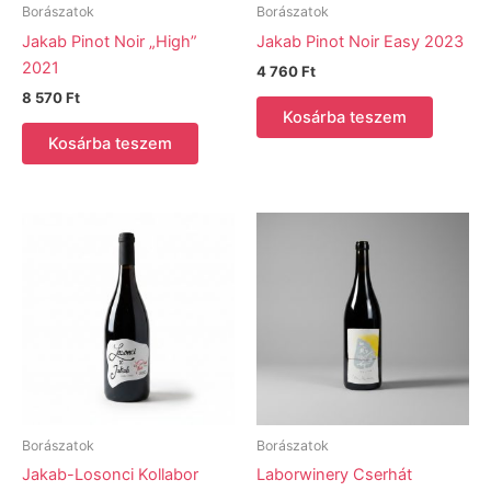
Borászatok
Borászatok
Jakab Pinot Noir „High”
Jakab Pinot Noir Easy 2023
2021
4 760
Ft
8 570
Ft
Kosárba teszem
Kosárba teszem
Borászatok
Borászatok
Jakab-Losonci Kollabor
Laborwinery Cserhát