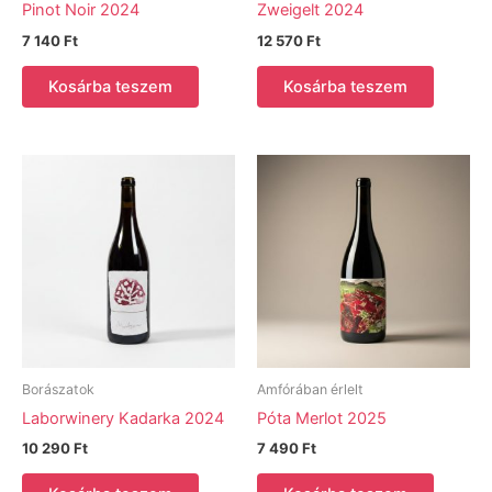
Pinot Noir 2024
Zweigelt 2024
7 140
Ft
12 570
Ft
Kosárba teszem
Kosárba teszem
Borászatok
Amfórában érlelt
Laborwinery Kadarka 2024
Póta Merlot 2025
10 290
Ft
7 490
Ft