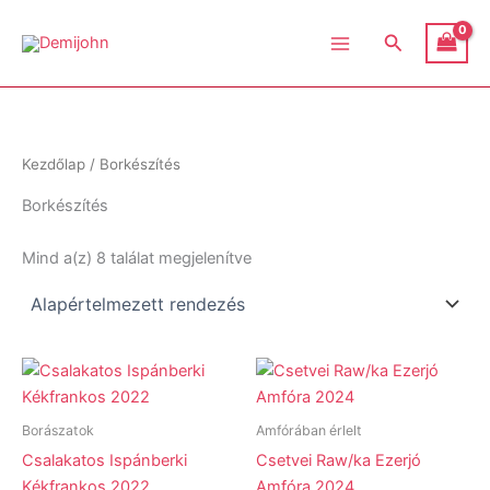
Skip
Demijohn
to
Search
content
Kezdőlap
/ Borkészítés
Borkészítés
Mind a(z) 8 találat megjelenítve
Borászatok
Amfórában érlelt
Csalakatos Ispánberki
Csetvei Raw/ka Ezerjó
Kékfrankos 2022
Amfóra 2024