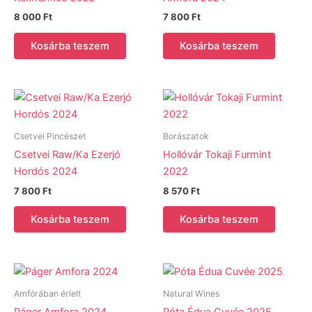
8 000
Ft
7 800
Ft
Kosárba teszem
Kosárba teszem
Csetvei Pincészet
Borászatok
Csetvei Raw/Ka Ezerjó
Hollóvár Tokaji Furmint
Hordós 2024
2022
7 800
Ft
8 570
Ft
Kosárba teszem
Kosárba teszem
Amfórában érlelt
Natural Wines