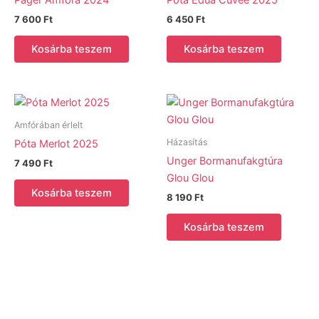
Páger Amfora 2024
Póta Édua Cuvée 2025
7 600
Ft
6 450
Ft
Kosárba teszem
Kosárba teszem
Amfórában érlelt
Házasítás
Póta Merlot 2025
Unger Bormanufakgtúra
7 490
Ft
Glou Glou
Kosárba teszem
8 190
Ft
Kosárba teszem