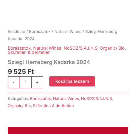
Kezdőlap
/
Borászatok
/
Natural Wines
/ Sziegl Herreberg
Kadarka 2024
Borászatok
,
Natural Wines
,
NoSO2/S.A.I.N.S
,
Organic/ Bio
,
Szűretlen & derítetlen
Sziegl Herreberg Kadarka 2024
9 525
Ft
Sziegl
Kosárba teszem
-
+
Herreberg
Kadarka
2024
Kategóriák:
Borászatok
,
Natural Wines
,
NoSO2/S.A.I.N.S
,
mennyiség
Organic/ Bio
,
Szűretlen & derítetlen
Leírás