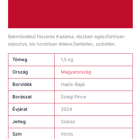
További információk
Vélemények (0)
Bakművelésű fűszeres Kadarka, részben egészfürtösen
erjesztve, kis hordóban érlelve.Derítetlen, szűretlen.
Tömeg
1,5 kg
Ország
Magyarország
Borvidék
Hajós-Bajai
Borászat
Sziegl Pince
Évjárat
2024
Jelleg
Száraz
Szín
Vörös