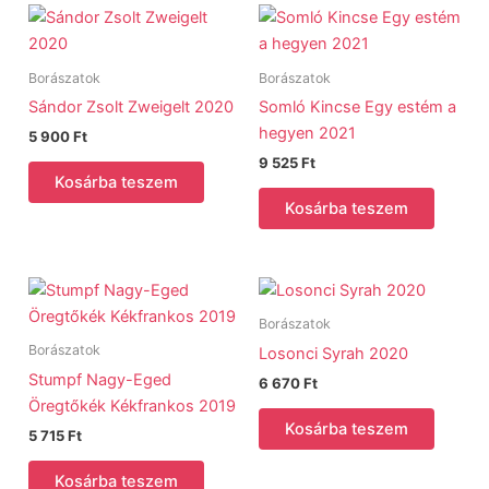
Borászatok
Borászatok
Sándor Zsolt Zweigelt 2020
Somló Kincse Egy estém a
hegyen 2021
5 900
Ft
9 525
Ft
Kosárba teszem
Kosárba teszem
Borászatok
Borászatok
Losonci Syrah 2020
Stumpf Nagy-Eged
6 670
Ft
Öregtőkék Kékfrankos 2019
Kosárba teszem
5 715
Ft
Kosárba teszem