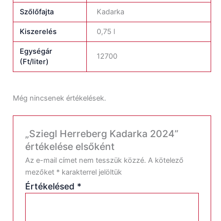
Szőlőfajta
Kadarka
Kiszerelés
0,75 l
Egységár
12700
(Ft/liter)
Még nincsenek értékelések.
„Sziegl Herreberg Kadarka 2024”
értékelése elsőként
Az e-mail címet nem tesszük közzé.
A kötelező
mezőket
*
karakterrel jelöltük
Értékelésed
*