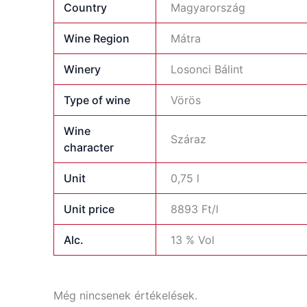
Country
Magyarország
Wine Region
Mátra
Winery
Losonci Bálint
Type of wine
Vörös
Wine
Száraz
character
Unit
0,75 l
Unit price
8893 Ft/l
Alc.
13 % Vol
Még nincsenek értékelések.