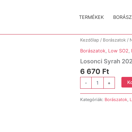
TERMÉKEK
BORÁSZ
Kezdőlap
/
Borászatok
/
N
Borászatok
,
Low SO2
,
Losonci Syrah 20
6 670
Ft
Losonci
K
-
+
Syrah
2020
mennyiség
Kategóriák:
Borászatok
,