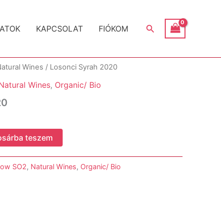
Search
ATOK
KAPCSOLAT
FIÓKOM
atural Wines
/ Losonci Syrah 2020
Natural Wines
,
Organic/ Bio
20
osárba teszem
Low SO2
,
Natural Wines
,
Organic/ Bio