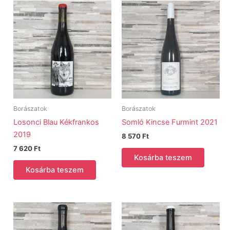
Borászatok
Borászatok
Losonci Blau Kékfrankos
Somló Kincse Furmint 2021
2019
8 570
Ft
7 620
Ft
Kosárba teszem
Kosárba teszem