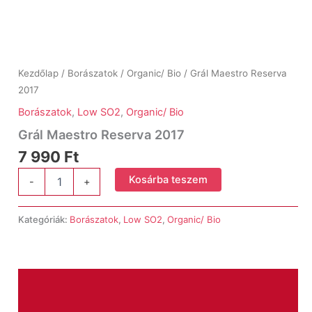
Kezdőlap
/
Borászatok
/
Organic/ Bio
/ Grál Maestro Reserva
2017
Borászatok
,
Low SO2
,
Organic/ Bio
Grál Maestro Reserva 2017
7 990
Ft
Grál
Kosárba teszem
-
+
Maestro
Reserva
2017
Kategóriák:
Borászatok
,
Low SO2
,
Organic/ Bio
mennyiség
Leírás
További információk