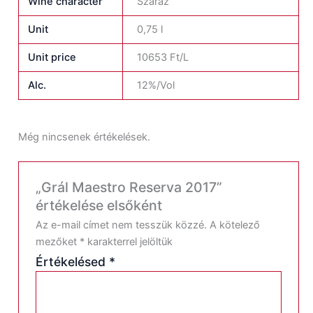
Wine character
Száraz
Unit
0,75 l
Unit price
10653 Ft/L
Alc.
12%/Vol
Még nincsenek értékelések.
„Grál Maestro Reserva 2017”
értékelése elsőként
Az e-mail címet nem tesszük közzé.
A kötelező
mezőket
*
karakterrel jelöltük
Értékelésed
*