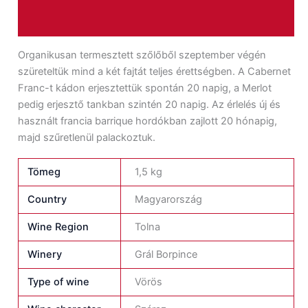
Vélemények (0)
Organikusan termesztett szőlőből szeptember végén
szüreteltük mind a két fajtát teljes érettségben. A Cabernet
Franc-t kádon erjesztettük spontán 20 napig, a Merlot
pedig erjesztő tankban szintén 20 napig. Az érlelés új és
használt francia barrique hordókban zajlott 20 hónapig,
majd szűretlenül palackoztuk.
Tömeg
1,5 kg
Country
Magyarország
Wine Region
Tolna
Winery
Grál Borpince
Type of wine
Vörös