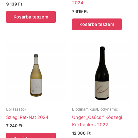
2024
9 139
Ft
7 619
Ft
Kosárba teszem
Kosárba teszem
Borászatok
Biodinamikus/Biodynamic
Sziegl Pét-Nat 2024
Unger „Csúcsi” Kőszegi
Kékfrankos 2022
7 240
Ft
12 380
Ft