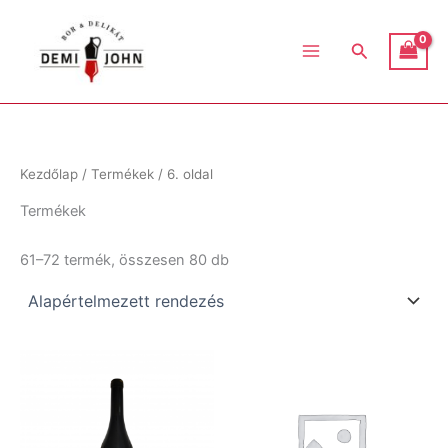
Skip
Demijoh
to
Search
content
n
Kezdőlap
/
Termékek
/ 6. oldal
Termékek
61–72 termék, összesen 80 db