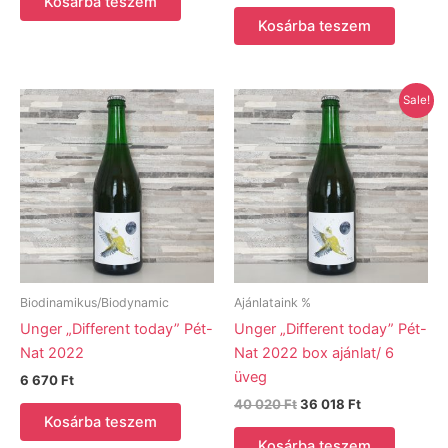
Kosárba teszem
Kosárba teszem
Sale!
Biodinamikus/Biodynamic
Ajánlataink %
Unger „Different today” Pét-
Unger „Different today” Pét-
Nat 2022
Nat 2022 box ajánlat/ 6
üveg
6 670
Ft
Original
Current
40 020
Ft
36 018
Ft
price
price
Kosárba teszem
was:
is:
Kosárba teszem