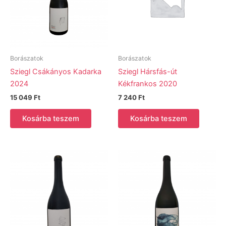
Borászatok
Borászatok
Sziegl Csákányos Kadarka
Sziegl Hársfás-út
2024
Kékfrankos 2020
15 049
Ft
7 240
Ft
Kosárba teszem
Kosárba teszem