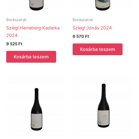
Borászatok
Borászatok
Sziegl Herreberg Kadarka
Sziegl Jónás 2024
2024
6 570
Ft
9 525
Ft
Kosárba teszem
Kosárba teszem